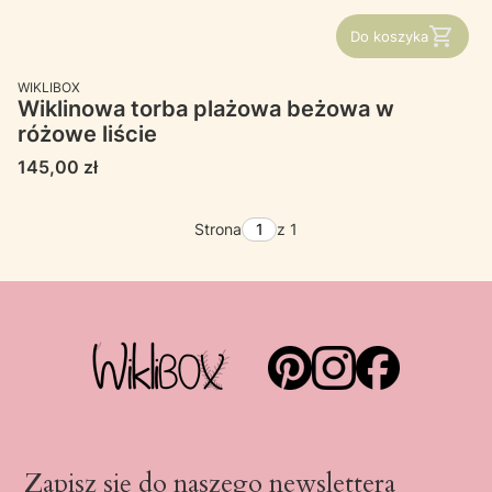
Do koszyka
PRODUCENT
WIKLIBOX
Wiklinowa torba plażowa beżowa w
różowe liście
Cena
145,00 zł
Strona
z 1
Zapisz się do naszego newslettera