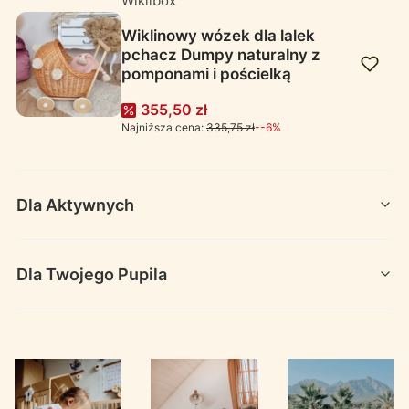
Wiklibox
Wiklinowy wózek dla lalek
pchacz Dumpy naturalny z
pomponami i pościelką
355,50 zł
Najniższa cena:
335,75 zł
--6%
Dla Aktywnych
Dla Twojego Pupila
Producent Wiklibox
Wiklibox