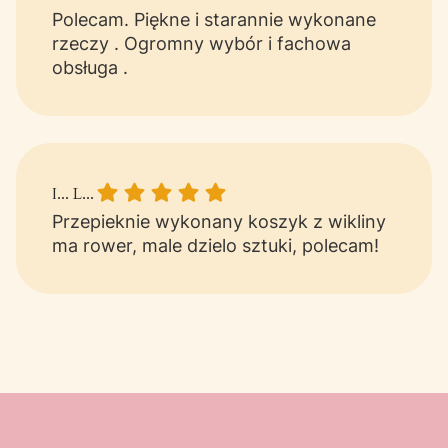
Polecam. Piękne i starannie wykonane
rzeczy . Ogromny wybór i fachowa
obsługa .
I... L... gave a rating of: 5
I... L...
Przepieknie wykonany koszyk z wikliny
ma rower, male dzielo sztuki, polecam!