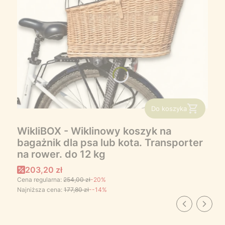
Do koszyka
WikliBOX - Wiklinowy koszyk na
bagażnik dla psa lub kota. Transporter
na rower. do 12 kg
Cena promocyjna
203,20 zł
Cena regularna:
254,00 zł
-20%
Najniższa cena:
177,80 zł
--14%