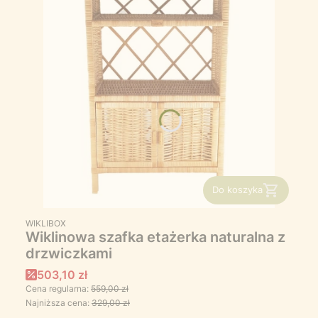
Do koszyka
PRODUCENT
WIKLIBOX
Wiklinowa szafka etażerka naturalna z
drzwiczkami
Cena promocyjna
503,10 zł
Cena regularna:
559,00 zł
Najniższa cena:
329,00 zł